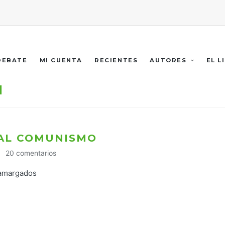
 DEBATE
MI CUENTA
RECIENTES
AUTORES
EL L
1
 AL COMUNISMO
20 comentarios
 amargados