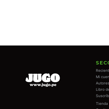
SEC
Recien
Mi cuen
Autore
Libro d
Suscríb
Tiend
a