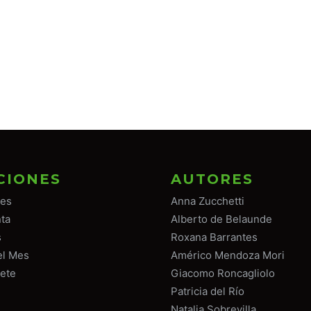
CIONES
AUTORES
tes
Anna Zucchetti
ta
Alberto de Belaunde
s
Roxana Barrantes
el Mes
Américo Mendoza Mori
ete
Giacomo Roncagliolo
Patricia del Río
Natalia Sobrevilla