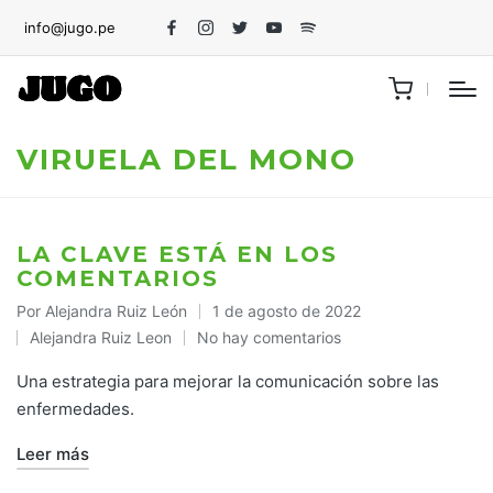
info@jugo.pe
Facebook
Instagram
Twitter
Youtube
Spotify
VIRUELA DEL MONO
LA CLAVE ESTÁ EN LOS
COMENTARIOS
Por
Alejandra Ruiz León
1 de agosto de 2022
Publicado
Alejandra Ruiz Leon
No hay comentarios
por
Publicado
en
Una estrategia para mejorar la comunicación sobre las
enfermedades.
Leer más