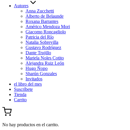
Autores
Anna Zucchetti
Alberto de Belaunde
Roxana Barrantes
Américo Mendoza Mori
Giacomo Roncagliolo
Patricia del Río
Natalia Sobrevilla
Gustavo Rodríguez
Dante Trujillo
Mariela Noles Cotito
Alejandra Ruiz León
Hugo Ñopo
Sharún Gonzales
Invitados
el libro del mes
Suscríbete
Tienda
Carrito
No hay productos en el carrito.