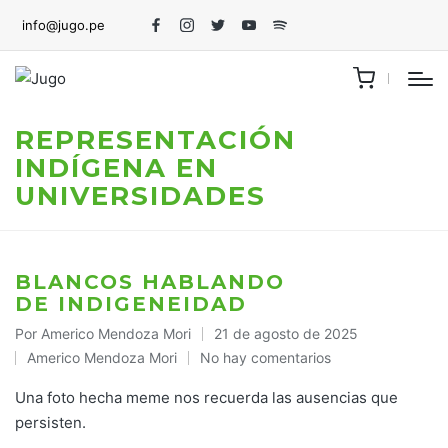
info@jugo.pe
Facebook
Instagram
Twitter
Youtube
Spotify
REPRESENTACIÓN
INDÍGENA EN
UNIVERSIDADES
BLANCOS HABLANDO
DE INDIGENEIDAD
Por
Americo Mendoza Mori
21 de agosto de 2025
Publicado
Americo Mendoza Mori
No hay comentarios
por
Publicado
en
Una foto hecha meme nos recuerda las ausencias que
persisten.