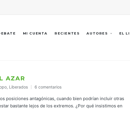
 DEBATE
MI CUENTA
RECIENTES
AUTORES
EL L
EL AZAR
opo
,
Liberados
6 comentarios
do
s posiciones antagónicas, cuando bien podrían incluir otras
star bastante lejos de los extremos. ¿Por qué insistimos en