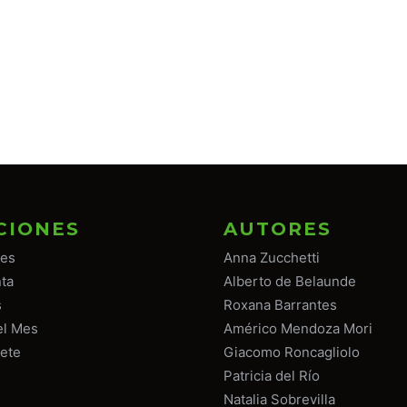
CIONES
AUTORES
tes
Anna Zucchetti
ta
Alberto de Belaunde
s
Roxana Barrantes
el Mes
Américo Mendoza Mori
ete
Giacomo Roncagliolo
Patricia del Río
Natalia Sobrevilla