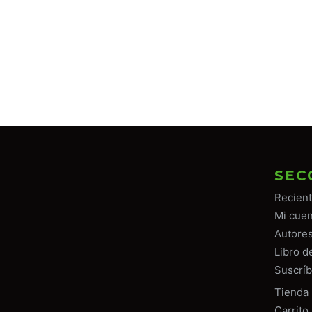
SEC
Recien
Mi cuen
Autore
Libro d
Suscríb
Tiend
a
Carrito