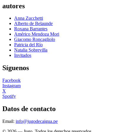
autores
Anna Zucchetti
Alberto de Belaunde
Roxana Barrantes
Américo Mendoza Mori
Giacomo Roncagliolo
Patricia del Río
Natalia Sobrevilla
Invitados
Síguenos
Facebook
Instagram
X
Spotify
Datos de contacto
Email:
info@jugodecaigua.pe
© 2026 — Jugo. Todos los derechos reservados.