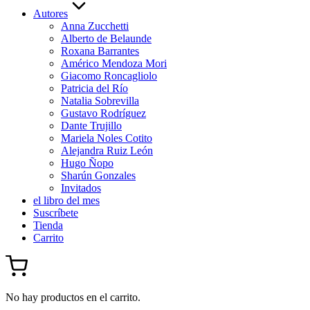
Autores
Anna Zucchetti
Alberto de Belaunde
Roxana Barrantes
Américo Mendoza Mori
Giacomo Roncagliolo
Patricia del Río
Natalia Sobrevilla
Gustavo Rodríguez
Dante Trujillo
Mariela Noles Cotito
Alejandra Ruiz León
Hugo Ñopo
Sharún Gonzales
Invitados
el libro del mes
Suscríbete
Tienda
Carrito
No hay productos en el carrito.