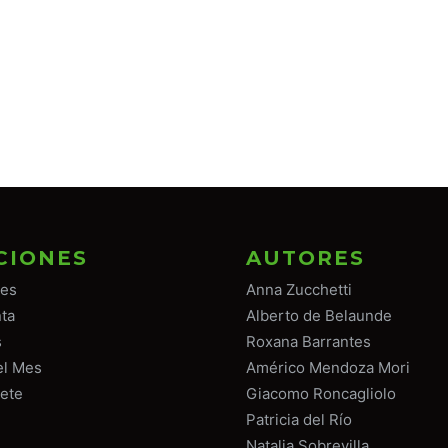
CIONES
AUTORES
tes
Anna Zucchetti
ta
Alberto de Belaunde
s
Roxana Barrantes
el Mes
Américo Mendoza Mori
ete
Giacomo Roncagliolo
Patricia del Río
Natalia Sobrevilla