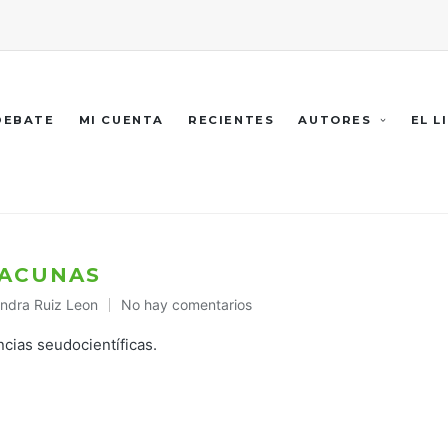
 DEBATE
MI CUENTA
RECIENTES
AUTORES
EL L
VACUNAS
andra Ruiz Leon
No hay comentarios
icado
ncias seudocientíficas.