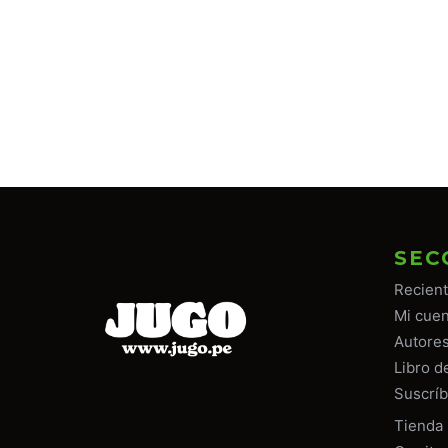
SEC
Recien
Mi cuen
Autore
Libro d
Suscríb
Tiend
a