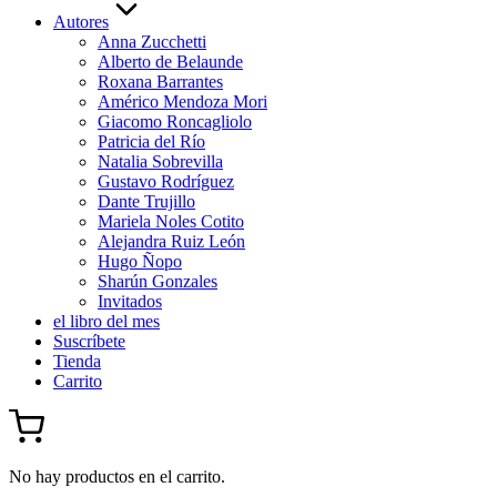
Autores
Anna Zucchetti
Alberto de Belaunde
Roxana Barrantes
Américo Mendoza Mori
Giacomo Roncagliolo
Patricia del Río
Natalia Sobrevilla
Gustavo Rodríguez
Dante Trujillo
Mariela Noles Cotito
Alejandra Ruiz León
Hugo Ñopo
Sharún Gonzales
Invitados
el libro del mes
Suscríbete
Tienda
Carrito
No hay productos en el carrito.