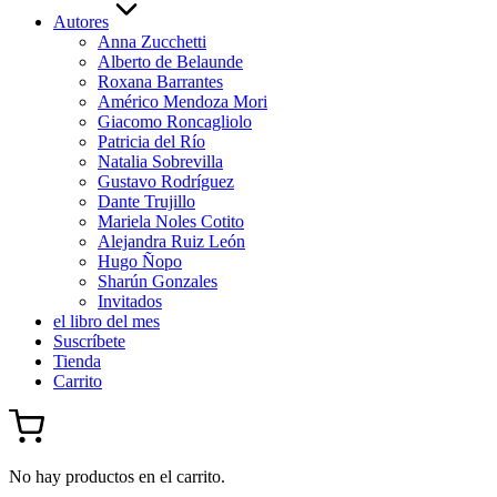
Autores
Anna Zucchetti
Alberto de Belaunde
Roxana Barrantes
Américo Mendoza Mori
Giacomo Roncagliolo
Patricia del Río
Natalia Sobrevilla
Gustavo Rodríguez
Dante Trujillo
Mariela Noles Cotito
Alejandra Ruiz León
Hugo Ñopo
Sharún Gonzales
Invitados
el libro del mes
Suscríbete
Tienda
Carrito
No hay productos en el carrito.