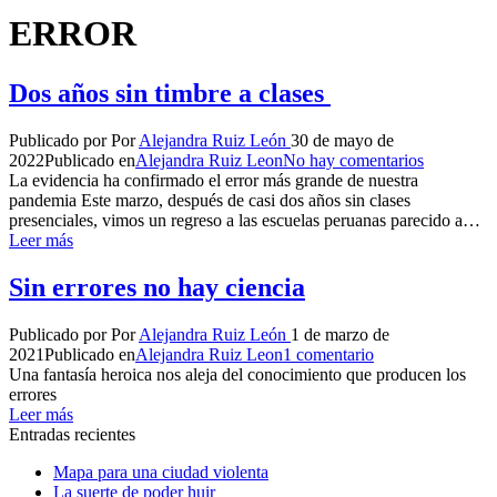
ERROR
Dos años sin timbre a clases
Publicado por
Por
Alejandra Ruiz León
30 de mayo de
2022
Publicado en
Alejandra Ruiz Leon
No hay comentarios
La evidencia ha confirmado el error más grande de nuestra
pandemia Este marzo, después de casi dos años sin clases
presenciales, vimos un regreso a las escuelas peruanas parecido a…
Leer más
Sin errores no hay ciencia
Publicado por
Por
Alejandra Ruiz León
1 de marzo de
2021
Publicado en
Alejandra Ruiz Leon
1 comentario
Una fantasía heroica nos aleja del conocimiento que producen los
errores
Leer más
Entradas recientes
Mapa para una ciudad violenta
La suerte de poder huir