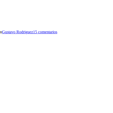
en
Gustavo Rodriguez
15 comentarios