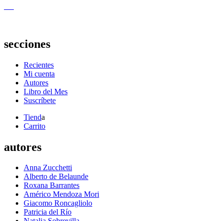
secciones
Recientes
Mi cuenta
Autores
Libro del Mes
Suscríbete
Tiend
a
Carrito
autores
Anna Zucchetti
Alberto de Belaunde
Roxana Barrantes
Américo Mendoza Mori
Giacomo Roncagliolo
Patricia del Río
Natalia Sobrevilla