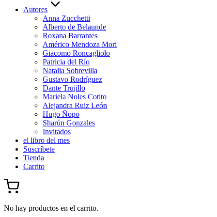
Autores
Anna Zucchetti
Alberto de Belaunde
Roxana Barrantes
Américo Mendoza Mori
Giacomo Roncagliolo
Patricia del Río
Natalia Sobrevilla
Gustavo Rodríguez
Dante Trujillo
Mariela Noles Cotito
Alejandra Ruiz León
Hugo Ñopo
Sharún Gonzales
Invitados
el libro del mes
Suscríbete
Tienda
Carrito
No hay productos en el carrito.