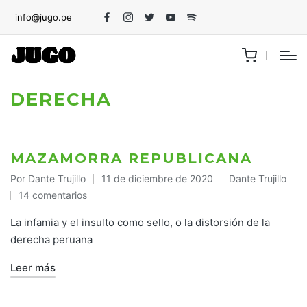
info@jugo.pe
Facebook
Instagram
Twitter
Youtube
Spotify
DERECHA
MAZAMORRA REPUBLICANA
Por
Dante Trujillo
11 de diciembre de 2020
Dante Trujillo
Publicado
Publicado
14 comentarios
por
en
La infamia y el insulto como sello, o la distorsión de la
derecha peruana
Leer más