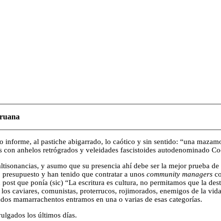
peruana
o informe, al pastiche abigarrado, lo caótico y sin sentido: “una mazamor
res con anhelos retrógrados y veleidades fascistoides autodenominado C
sonancias, y asumo que su presencia ahí debe ser la mejor prueba de 
 presupuesto y han tenido que contratar a unos
community managers
co
 post que ponía (sic) “La escritura es cultura, no permitamos que la
los caviares, comunistas, proterrucos, rojimorados, enemigos de la vid
dos mamarrachentos entramos en una o varias de esas categorías.
lgados los últimos días.