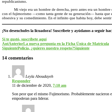
republicanismo.
Mi viejo era un hombre de derecha, pero antes era un hombre derech
con el fujimorismo —como tanta gente de su generación— hasta que est
obsesiva y su comedimiento. En el infinito que habita hoy, debe sentir
¡No desenchufes la licuadora! Suscríbete y ayúdanos a seguir ha
Si te gustó, suscríbete aquí
Ant
Anterior
La nueva pregunta en la Ficha Única de Matrícula
Siguiente
Policía, ¿quieres nuestro respeto?
Siguiente
14 comentarios
Leyla Aboudayeh
Responder
11 de diciembre de 2020,
7:10 am
Son peor que el mismo Fujimorismo. Probablemente nacieron en el
empoderan para liderar.