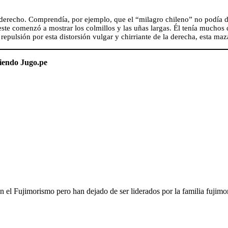
o. Comprendía, por ejemplo, que el “milagro chileno” no podía defen
e comenzó a mostrar los colmillos y las uñas largas. Él tenía muchos 
 repulsión por esta distorsión vulgar y chirriante de la derecha, esta m
ciendo Jugo.pe
 Fujimorismo pero han dejado de ser liderados por la familia fujimori 