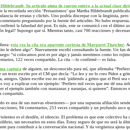
Hildebrandt, Su artículo pinta de cuerpo entero a la actual clase dir
o de la recordada sección ‘Peruanismos’ que Martha Hildebrandt publica
undancia de erratas y clichés. Uno podría discrepar con la lingüista, per
n comentario preguntando por la fuente del articulito. No hubo respuest
firmó la falsedad del post. Es más, este se comunicó con el último asis
ón legal? Supongo que sí. Mientras tanto, casi 700 reacciones y decen
línea:
esta vez la cita era aparente cortesía de Margaret Thatcher
. A
xito le deben algo”. Nuevamente escribí consultando la fuente. Un fan 
ego: “si colocamos post es por algo y jamás mentimos como los rojimora
entarios, 122 veces compartido. La cita —lo confirmé— es falsa.
una captura
de alguien, un desconocido para mí, que afirmaba “Prefier
un texto escrito por el CM que decía: “Lo leo y no lo creo Piden a grit
, amigos. Quien escribe eso no está ‘pidiendo a gritos que el Perú sea
os voy a explicar con un ejemplo: ‘Prefiero mil veces que me dé una infe
acer el ejemplo también con manzanas y naranjas, si quieren”. Entonces
es compartido.
s una de sus nuevas obsesiones— por una supuesta afiliación sende
eacciones, 94 comentarios, 253 veces compartido y un profundo asco qu
tos es el desdén, el silencio. El problema es que este colectivo ha de
uilibrio, tan necesarios en estos días. Estoy seguro de que no será la úl
te para contribuir a la conversación nacional. Y da vergüenza ajena q