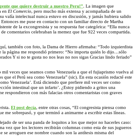
igente que quiere destruir a nuestro Peru!”
. La imagen que
ba en
El Comercio
, pero mucho más extensa y acompañada de un
o su valía intelectual nunca estuvo en discusión, y jamás hubiera salido
a. Entonces me puse en contacto con un familiar directo de Martha
tente de la excongresista y su respuesta fue categórica: “Ella nunca
as de comentarios celebraban la memez que fue 922 veces compartida.
quí, también con foto, la Dama de Hierro afirmaba: “Todo izquierdista
de la página me respondió primero: “No importa quién lo dijo…sólo
dos Y si no te gusta no nos leas no nos sigas Gracias lindo feriado”
o mil veces que seamos como Venezuela a que el fujiaprismo vuelva al
os que el Perú sea como Venezuela” (sic). En esta ocasión redacté este
 como Venezuela’. Está diciendo que prefiere mil veces ser como
cción intestinal que un infarto’. ¿Estoy pidiendo a gritos una
 me respondieron con más falacias otros comentaristas con graves
rista.
El post decía
, entre otras cosas, “El congresista piensa como
e me sobrepasó, y que terminó a animarme a escribir estas líneas.
jado de ser una panda de loquitos a los que mejor no hacerles caso:
tima vez que los lectores recibirán columnas como esta de sus jugueros
ue se arroguen ese nombre cuando son la antítesis misma del