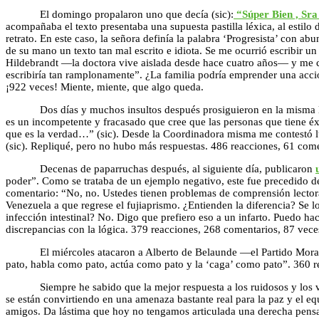
El domingo propalaron uno que decía (sic):
“Súper Bien , Sra 
acompañaba el texto presentaba una supuesta pastilla léxica, al estil
retrato. En este caso, la señora definía la palabra ‘Progresista’ con ab
de su mano un texto tan mal escrito e idiota. Se me ocurrió escribir u
Hildebrandt —la doctora vive aislada desde hace cuatro años— y me con
escribiría tan ramplonamente”. ¿La familia podría emprender una acci
¡922 veces! Miente, miente, que algo queda.
Dos días y muchos insultos después prosiguieron en la misma 
es un incompetente y fracasado que cree que las personas que tiene é
que es la verdad…” (sic). Desde la Coordinadora misma me contestó lu
(sic). Repliqué, pero no hubo más respuestas. 486 reacciones, 61 com
Decenas de paparruchas después, al siguiente día, publicaron
poder”. Como se trataba de un ejemplo negativo, este fue precedido de 
comentario: “No, no. Ustedes tienen problemas de comprensión lectora
Venezuela a que regrese el fujiaprismo. ¿Entienden la diferencia? Se l
infección intestinal? No. Digo que prefiero eso a un infarto. Puedo h
discrepancias con la lógica. 379 reacciones, 268 comentarios, 87 vec
El miércoles atacaron a Alberto de Belaunde —el Partido Morado e
pato, habla como pato, actúa como pato y la ‘caga’ como pato”. 360 r
Siempre he sabido que la mejor respuesta a los ruidosos y los violen
se están convirtiendo en una amenaza bastante real para la paz y el eq
amigos. Da lástima que hoy no tengamos articulada una derecha pensan