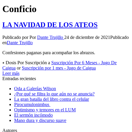
Conficio
LA NAVIDAD DE LOS ATEOS
Publicado por
Por
Dante Trujillo
24 de diciembre de 2021
Publicado
en
Dante Trujillo
Confesiones paganas para acompañar los abrazos.
⭑ Dosis Por Suscripción a
Suscripción Por 6 Meses - Jugo De
Caigua
or
Suscripción por 1 mes - Jugo de Caigua
Leer más
Entradas recientes
Oda a Galerías Wilson
¿Por qué se filtra lo que aún no se anuncia?
La gran batalla del libro contra el celular
Pirocumulonimbus
Optimismo y temores en el LUM
El sermón incómodo
Mano dura y discurso suave
Autores