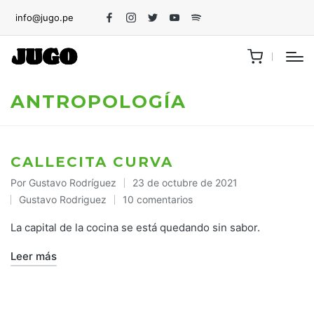
info@jugo.pe
Facebook
Instagram
Twitter
Youtube
Spotify
ANTROPOLOGÍA
CALLECITA CURVA
Por
Gustavo Rodríguez
23 de octubre de 2021
Publicado
Gustavo Rodriguez
10 comentarios
por
Publicado
en
La capital de la cocina se está quedando sin sabor.
Leer más