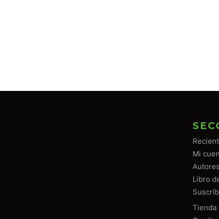
SEC
Recien
Mi cuen
Autore
Libro d
Suscríb
Tiend
a