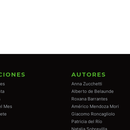
CIONES
AUTORES
tes
Anna Zucchetti
ta
Alberto de Belaunde
s
Roxana Barrantes
el Mes
Américo Mendoza Mori
ete
Giacomo Roncagliolo
Patricia del Río
Natalia Sobrevilla