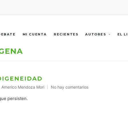
 DEBATE
MI CUENTA
RECIENTES
AUTORES
EL L
ÍGENA
DIGENEIDAD
Americo Mendoza Mori
No hay comentarios
Publicado
en
ue persisten.