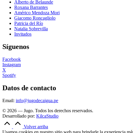
Alberto de Belaunde
Roxana Barrantes
Américo Mendoza Mori
Giacomo Roncagliolo
Patricia del Río
Natalia Sobrevilla
Invitados
Síguenos
Facebook
Instagram
X
Spotify
Datos de contacto
Email:
info@jugodecaigua.pe
© 2026 — Jugo. Todos los derechos reservados.
Desarrollado por:
KilcaStudio
Volver arriba
Usamos cookies en nuestro sitio web para brindarle la experiencia más 