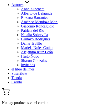
Autores
Anna Zucchetti
Alberto de Belaunde
Roxana Barrantes
Américo Mendoza Mori
Giacomo Roncagliolo
Patricia del Río
Natalia Sobrevilla
Gustavo Rodríguez
Dante Trujillo
Mariela Noles Cotito
Alejandra Ruiz León
Hugo Ñopo
Sharún Gonzales
Invitados
el libro del mes
Suscríbete
Tienda
Carrito
No hay productos en el carrito.