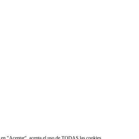
lic en "Aceptar", acepta el uso de TODAS las cookies.