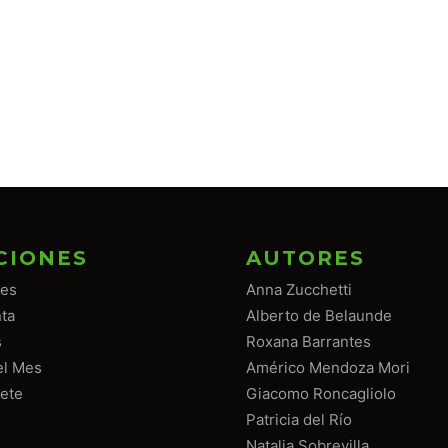
CIONES
AUTORES
tes
Anna Zucchetti
ta
Alberto de Belaunde
s
Roxana Barrantes
el Mes
Américo Mendoza Mori
ete
Giacomo Roncagliolo
Patricia del Río
Natalia Sobrevilla