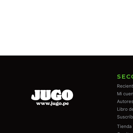
SEC
Recien
Mi cuen
Autore
Libro d
Suscríb
Tiend
a