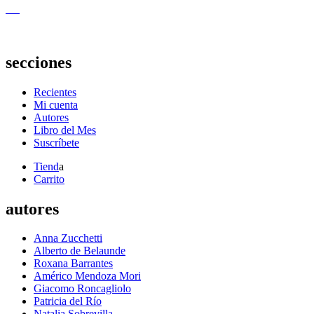
secciones
Recientes
Mi cuenta
Autores
Libro del Mes
Suscríbete
Tiend
a
Carrito
autores
Anna Zucchetti
Alberto de Belaunde
Roxana Barrantes
Américo Mendoza Mori
Giacomo Roncagliolo
Patricia del Río
Natalia Sobrevilla