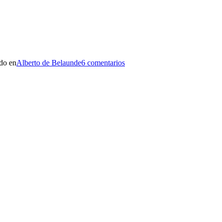
do en
Alberto de Belaunde
6 comentarios