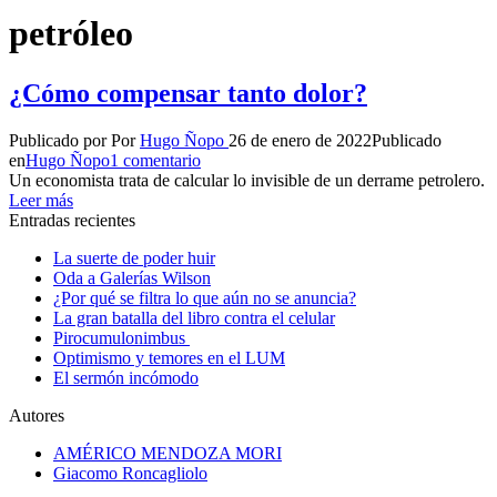
petróleo
¿Cómo compensar tanto dolor?
Publicado por
Por
Hugo Ñopo
26 de enero de 2022
Publicado
en
Hugo Ñopo
1 comentario
Un economista trata de calcular lo invisible de un derrame petrolero.
Leer más
Entradas recientes
La suerte de poder huir
Oda a Galerías Wilson
¿Por qué se filtra lo que aún no se anuncia?
La gran batalla del libro contra el celular
Pirocumulonimbus
Optimismo y temores en el LUM
El sermón incómodo
Autores
AMÉRICO MENDOZA MORI
Giacomo Roncagliolo