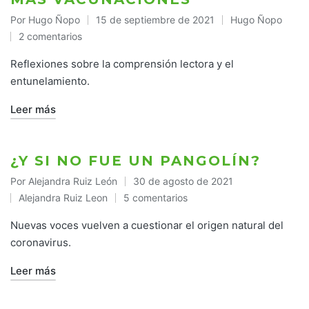
Por
Hugo Ñopo
15 de septiembre de 2021
Hugo Ñopo
Publicado
Publicado
2 comentarios
por
en
Reflexiones sobre la comprensión lectora y el
entunelamiento.
Leer más
¿Y SI NO FUE UN PANGOLÍN?
Por
Alejandra Ruiz León
30 de agosto de 2021
Publicado
Alejandra Ruiz Leon
5 comentarios
por
Publicado
en
Nuevas voces vuelven a cuestionar el origen natural del
coronavirus.
Leer más