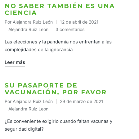
NO SABER TAMBIÉN ES UNA
CIENCIA
Por
Alejandra Ruiz León
12 de abril de 2021
Publicado
Alejandra Ruiz Leon
3 comentarios
por
Publicado
en
Las elecciones y la pandemia nos enfrentan a las
complejidades de la ignorancia
Leer más
SU PASAPORTE DE
VACUNACIÓN, POR FAVOR
Por
Alejandra Ruiz León
29 de marzo de 2021
Publicado
Alejandra Ruiz Leon
por
Publicado
en
¿Es conveniente exigirlo cuando faltan vacunas y
seguridad digital?