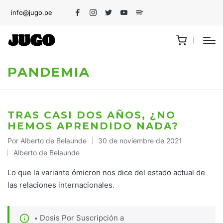
info@jugo.pe
Facebook
Instagram
Twitter
Youtube
Spotify
PANDEMIA
TRAS CASI DOS AÑOS, ¿NO
HEMOS APRENDIDO NADA?
Por
Alberto de Belaunde
30 de noviembre de 2021
Publicado
Alberto de Belaunde
por
Publicado
en
Lo que la variante ómicron nos dice del estado actual de
las relaciones internacionales.
⭑ Dosis Por Suscripción a