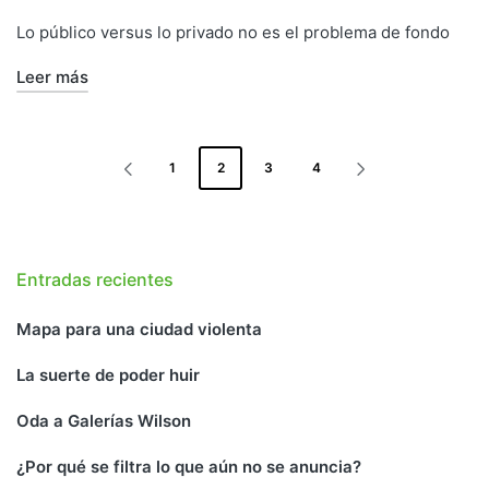
por
Publicado
en
Lo público versus lo privado no es el problema de fondo
Leer más
PAGINACIÓN
1
2
3
4
DE
PÁGINA
SIGUIENTE
ANTERIOR
PÁGINA
ENTRADAS
Entradas recientes
Mapa para una ciudad violenta
La suerte de poder huir
Oda a Galerías Wilson
¿Por qué se filtra lo que aún no se anuncia?