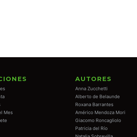
CIONES
AUTORES
tes
Anna Zucchetti
ta
Alberto de Belaunde
s
Roxana Barrantes
el Mes
Américo Mendoza Mori
ete
Giacomo Roncagliolo
Patricia del Río
Natalia Sobrevilla