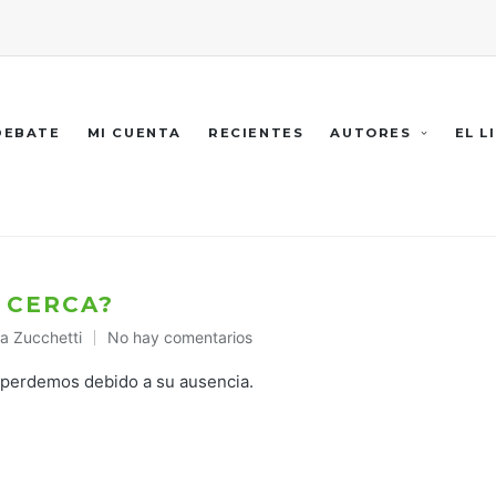
 DEBATE
MI CUENTA
RECIENTES
AUTORES
EL L
 CERCA?
a Zucchetti
No hay comentarios
licado
r perdemos debido a su ausencia.