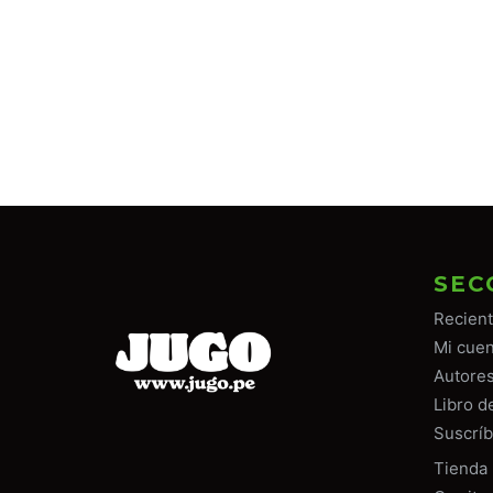
SEC
Recien
Mi cuen
Autore
Libro d
Suscríb
Tiend
a