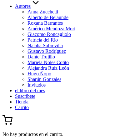
Autores
Anna Zucchetti
Alberto de Belaunde
Roxana Barrantes
Américo Mendoza Mori
Giacomo Roncagliolo
Patricia del Río
Natalia Sobrevilla
Gustavo Rodríguez
Dante Trujillo
Mariela Noles Cotito
Alejandra Ruiz León
Hugo Ñopo
Sharún Gonzales
Invitados
el libro del mes
Suscríbete
Tienda
Carrito
No hay productos en el carrito.