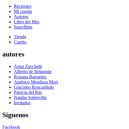
Recientes
Mi cuenta
Autores
Libro del Mes
Suscríbete
Tiend
a
Carrito
autores
Anna Zucchetti
Alberto de Belaunde
Roxana Barrantes
Américo Mendoza Mori
Giacomo Roncagliolo
Patricia del Río
Natalia Sobrevilla
Invitados
Síguenos
Facebook