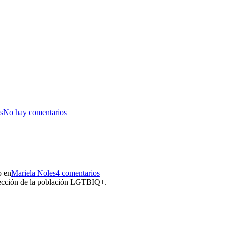
s
No hay comentarios
o en
Mariela Noles
4 comentarios
rotección de la población LGTBIQ+.