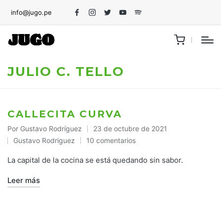
info@jugo.pe
Facebook
Instagram
Twitter
Youtube
Spotify
JULIO C. TELLO
CALLECITA CURVA
Por
Gustavo Rodríguez
23 de octubre de 2021
Publicado
Gustavo Rodriguez
10 comentarios
por
Publicado
en
La capital de la cocina se está quedando sin sabor.
Leer más