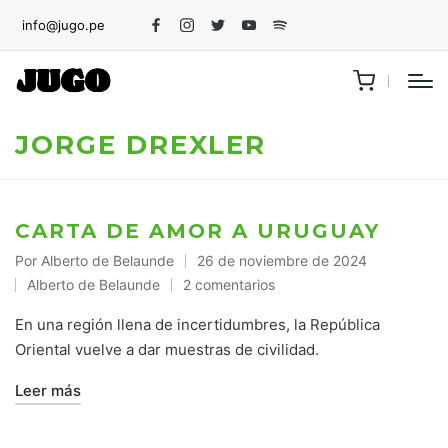
info@jugo.pe
Facebook
Instagram
Twitter
Youtube
Spotify
JORGE DREXLER
CARTA DE AMOR A URUGUAY
Por
Alberto de Belaunde
26 de noviembre de 2024
Publicado
Alberto de Belaunde
2 comentarios
por
Publicado
en
En una región llena de incertidumbres, la República
Oriental vuelve a dar muestras de civilidad.
Leer más