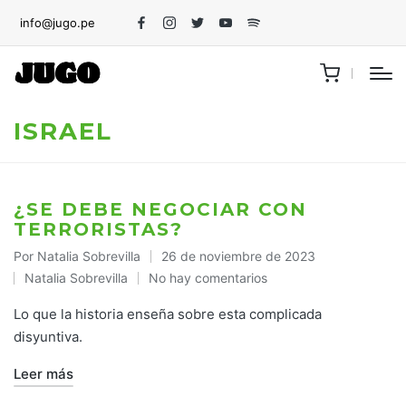
info@jugo.pe
Facebook
Instagram
Twitter
Youtube
Spotify
ISRAEL
¿SE DEBE NEGOCIAR CON
TERRORISTAS?
Por
Natalia Sobrevilla
26 de noviembre de 2023
Publicado
Natalia Sobrevilla
No hay comentarios
por
Publicado
en
Lo que la historia enseña sobre esta complicada
disyuntiva.
Leer más