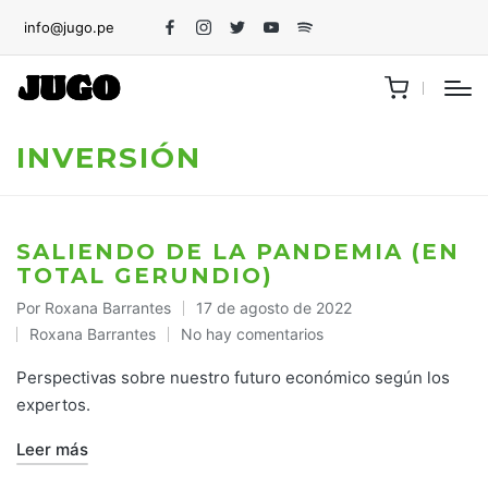
info@jugo.pe
Facebook
Instagram
Twitter
Youtube
Spotify
INVERSIÓN
SALIENDO DE LA PANDEMIA (EN
TOTAL GERUNDIO)
Por
Roxana Barrantes
17 de agosto de 2022
Publicado
Roxana Barrantes
No hay comentarios
por
Publicado
en
Perspectivas sobre nuestro futuro económico según los
expertos.
Leer más