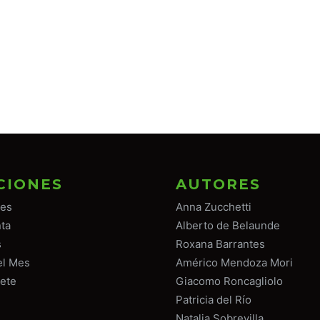
CIONES
AUTORES
tes
Anna Zucchetti
ta
Alberto de Belaunde
s
Roxana Barrantes
el Mes
Américo Mendoza Mori
ete
Giacomo Roncagliolo
Patricia del Río
Natalia Sobrevilla