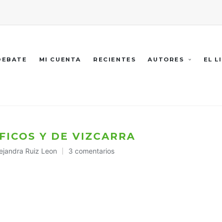
 DEBATE
MI CUENTA
RECIENTES
AUTORES
EL L
FICOS Y DE VIZCARRA
ejandra Ruiz Leon
3 comentarios
blicado