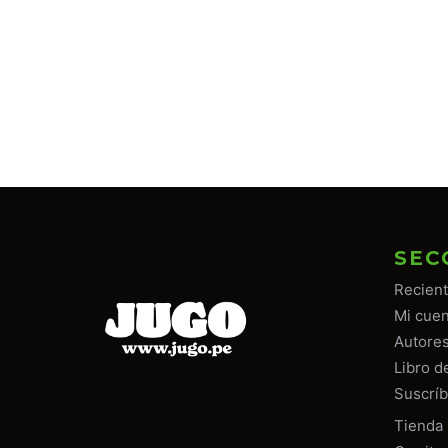
SEC
Recien
Mi cuen
Autore
Libro d
Suscríb
Tiend
a