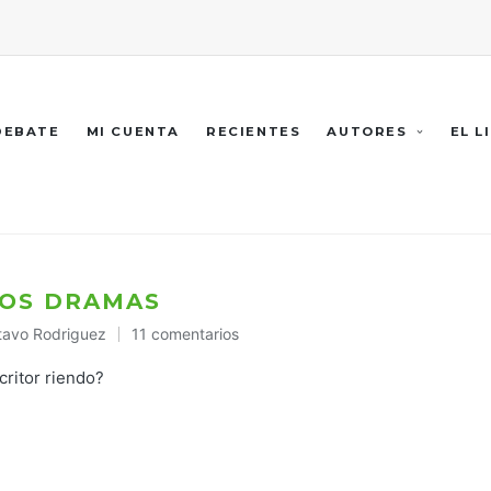
 DEBATE
MI CUENTA
RECIENTES
AUTORES
EL L
LOS DRAMAS
tavo Rodriguez
11 comentarios
icado
critor riendo?