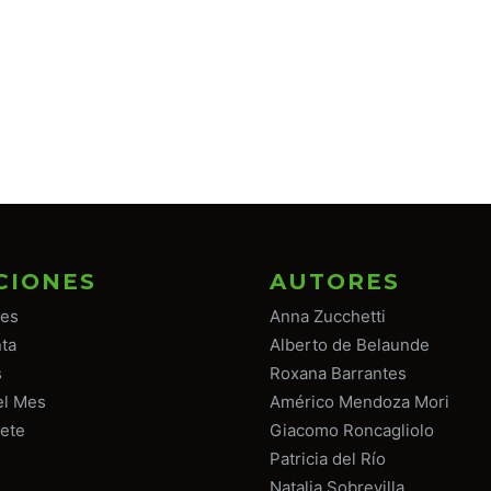
CIONES
AUTORES
tes
Anna Zucchetti
ta
Alberto de Belaunde
s
Roxana Barrantes
el Mes
Américo Mendoza Mori
ete
Giacomo Roncagliolo
Patricia del Río
Natalia Sobrevilla