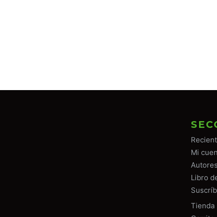
SEC
Recien
Mi cuen
Autore
Libro d
Suscríb
Tiend
a