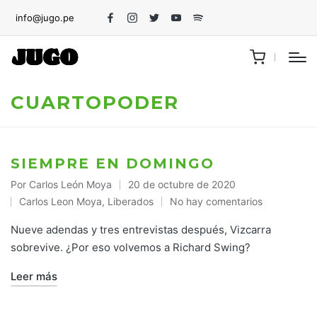
info@jugo.pe
Facebook
Instagram
Twitter
Youtube
Spotify
CUARTOPODER
SIEMPRE EN DOMINGO
Por
Carlos León Moya
20 de octubre de 2020
Publicado
Carlos Leon Moya
,
Liberados
No hay comentarios
por
Publicado
en
Nueve adendas y tres entrevistas después, Vizcarra
sobrevive. ¿Por eso volvemos a Richard Swing?
Leer más