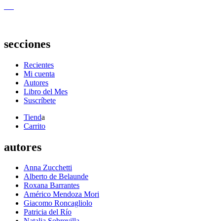
secciones
Recientes
Mi cuenta
Autores
Libro del Mes
Suscríbete
Tiend
a
Carrito
autores
Anna Zucchetti
Alberto de Belaunde
Roxana Barrantes
Américo Mendoza Mori
Giacomo Roncagliolo
Patricia del Río
Natalia Sobrevilla