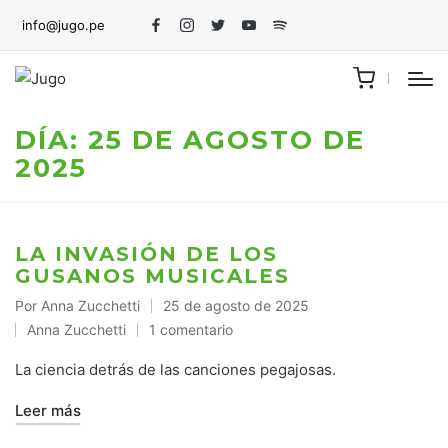
info@jugo.pe
Facebook
Instagram
Twitter
Youtube
Spotify
DÍA:
25 DE AGOSTO DE
2025
LA INVASIÓN DE LOS
GUSANOS MUSICALES
Por
Anna Zucchetti
25 de agosto de 2025
Publicado
Anna Zucchetti
1 comentario
por
Publicado
en
La ciencia detrás de las canciones pegajosas.
Leer más