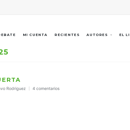
 DEBATE
MI CUENTA
RECIENTES
AUTORES
EL L
25
PUERTA
avo Rodriguez
4 comentarios
cado