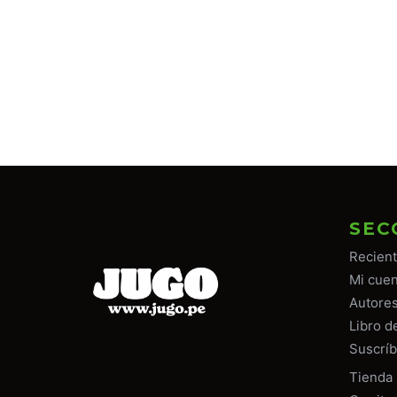
SEC
Recien
Mi cuen
Autore
Libro d
Suscríb
Tiend
a