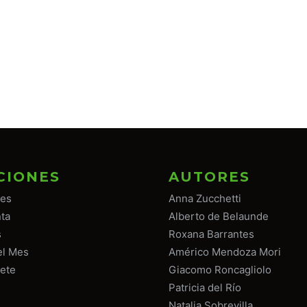
CIONES
AUTORES
tes
Anna Zucchetti
ta
Alberto de Belaunde
s
Roxana Barrantes
el Mes
Américo Mendoza Mori
ete
Giacomo Roncagliolo
Patricia del Río
Natalia Sobrevilla