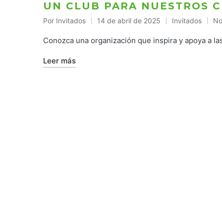
UN CLUB PARA NUESTROS 
Por
Invitados
14 de abril de 2025
Invitados
No
Publicado
Publicado
por
en
Conozca una organización que inspira y apoya a la
Leer más