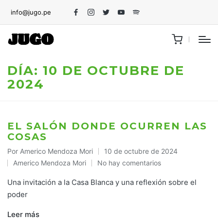
info@jugo.pe
Facebook
Instagram
Twitter
Youtube
Spotify
DÍA:
10 DE OCTUBRE DE
2024
EL SALÓN DONDE OCURREN LAS
COSAS
Por
Americo Mendoza Mori
10 de octubre de 2024
Publicado
Americo Mendoza Mori
No hay comentarios
por
Publicado
en
Una invitación a la Casa Blanca y una reflexión sobre el
poder
Leer más