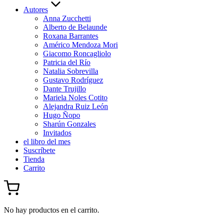
Autores
Anna Zucchetti
Alberto de Belaunde
Roxana Barrantes
Américo Mendoza Mori
Giacomo Roncagliolo
Patricia del Río
Natalia Sobrevilla
Gustavo Rodríguez
Dante Trujillo
Mariela Noles Cotito
Alejandra Ruiz León
Hugo Ñopo
Sharún Gonzales
Invitados
el libro del mes
Suscríbete
Tienda
Carrito
No hay productos en el carrito.