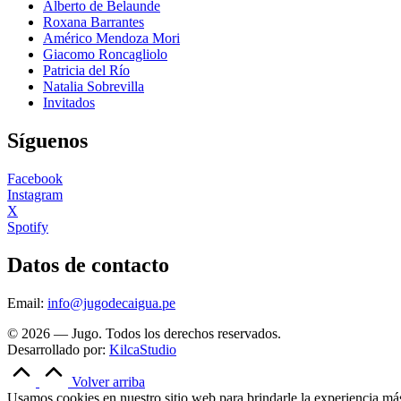
Alberto de Belaunde
Roxana Barrantes
Américo Mendoza Mori
Giacomo Roncagliolo
Patricia del Río
Natalia Sobrevilla
Invitados
Síguenos
Facebook
Instagram
X
Spotify
Datos de contacto
Email:
info@jugodecaigua.pe
© 2026 — Jugo. Todos los derechos reservados.
Desarrollado por:
KilcaStudio
Volver arriba
Usamos cookies en nuestro sitio web para brindarle la experiencia más 