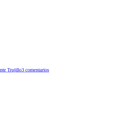
te Trujillo
3 comentarios