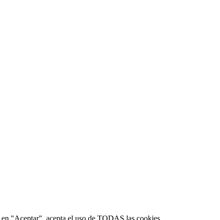
lic en "Aceptar", acepta el uso de TODAS las cookies.