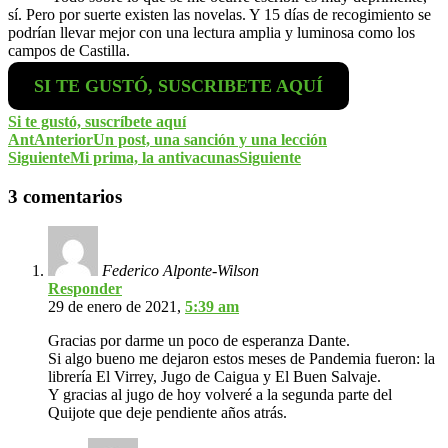
sí. Pero por suerte existen las novelas. Y 15 días de recogimiento se
podrían llevar mejor con una lectura amplia y luminosa como los
campos de Castilla.
SI TE GUSTÓ, SUSCRIBETE AQUÍ
Si te gustó, suscríbete aquí
Ant
Anterior
Un post, una sanción y una lección
Siguiente
Mi prima, la antivacunas
Siguiente
3 comentarios
Federico Alponte-Wilson
Responder
29 de enero de 2021,
5:39 am
Gracias por darme un poco de esperanza Dante.
Si algo bueno me dejaron estos meses de Pandemia fueron: la
librería El Virrey, Jugo de Caigua y El Buen Salvaje.
Y gracias al jugo de hoy volveré a la segunda parte del
Quijote que deje pendiente años atrás.