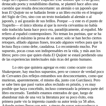
destacado poeta y notabilísimo diarista, se planteó hace años una
cuestión que resulta desconcertante: un alemán o un japonés que
lean
El Quijote
no se hallarán frente a un libro escrito en el lenguaje
del Siglo de Oro, sino con un texto trasladado al alemán o al
japonés, y así gozarán de sus brillos. Porque —y este es el punto de
Trapiello— el único idioma al que la novela cervantina no había
sido traducida hasta hace poco era, paradójicamente, al español. Me
refiero al español contemporáneo. No teman los puristas, que se ha
respetado al máximo la prosa de su autor; solo se han hecho ciertos
retoques, afilado algunas frases, trocado algunos verbos para que la
lectura fluya como debe, caudalosa. Lo recomiendo mucho. Por
supuesto, pocas cosas son indispensables en la vida, y más aun los
libros; pero creo que quien eluda
El Quijote
se estará perdiendo una
de las experiencias intelectuales más ricas del genio humano.
Lo otro que quisiera agregar es esto: como ocurre con
Shakespeare, hay muchos supuestos, pero se conoce de verdad poco
de Cervantes (los reflejos entrambos son desconcertantes, como que
murieran, aparentemente, el mismo día, junto con Garcilaso). Pero
se sabe bien que pasó varios años recluido en prisión, y es muy
posible que haya concebido, incluso comenzado la primera parte del
libro encerrado. También estamos enterados de que, luego de
abandonar más de una vez la literatura por su poco éxito, esta
primera parte vio la imprenta cuando su autor tenía ya 58 años.
Adonde quiero llegar con esto, a riesgo de sonar autoayudesco o