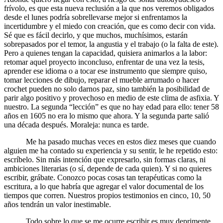
frívolo, es que esta nueva reclusión a la que nos veremos obligados
desde el lunes podría sobrellevarse mejor si enfrentamos la
incertidumbre y el miedo con creación, que es como decir con vida.
Sé que es fácil decirlo, y que muchos, muchísimos, estarán
sobrepasados por el temor, la angustia y el trabajo (o la falta de este).
Pero a quienes tengan la capacidad, quisiera animarlos a la labor:
retomar aquel proyecto inconcluso, enfrentar de una vez la tesis,
aprender ese idioma o a tocar ese instrumento que siempre quiso,
tomar lecciones de dibujo, reparar el mueble arrumado o hacer
crochet pueden no solo darnos paz, sino también la posibilidad de
parir algo positivo y provechoso en medio de este clima de asfixia. Y
nuestro. La segunda “lección” es que no hay edad para ello: tener 58
años en 1605 no era lo mismo que ahora. Y la segunda parte salió
una década después. Moraleja: nunca es tarde.
Me ha pasado muchas veces en estos diez meses que cuando
alguien me ha contado su experiencia y su sentir, le he repetido esto:
escríbelo. Sin más intención que expresarlo, sin formas claras, ni
ambiciones literarias (o sí, depende de cada quien). Y si no quieres
escribir, grábate. Conozco pocas cosas tan terapéuticas como la
escritura, a lo que habría que agregar el valor documental de los
tiempos que corren. Nuestros propios testimonios en cinco, 10, 50
años tendrán un valor inestimable.
Todo sobre lo que se me ocurre escribir es muy deprimente,