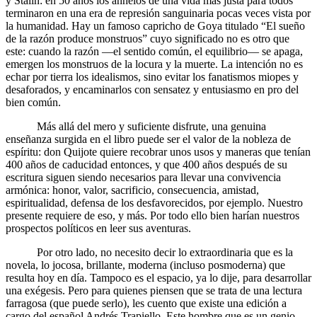
y Stalin: en 50 años los anhelos de una vida más justa para todos
terminaron en una era de represión sanguinaria pocas veces vista por
la humanidad. Hay un famoso capricho de Goya titulado “El sueño
de la razón produce monstruos” cuyo significado no es otro que
este: cuando la razón —el sentido común, el equilibrio— se apaga,
emergen los monstruos de la locura y la muerte. La intención no es
echar por tierra los idealismos, sino evitar los fanatismos miopes y
desaforados, y encaminarlos con sensatez y entusiasmo en pro del
bien común.
Más allá del mero y suficiente disfrute, una genuina
enseñanza surgida en el libro puede ser el valor de la nobleza de
espíritu: don Quijote quiere recobrar unos usos y maneras que tenían
400 años de caducidad entonces, y que 400 años después de su
escritura siguen siendo necesarios para llevar una convivencia
armónica: honor, valor, sacrificio, consecuencia, amistad,
espiritualidad, defensa de los desfavorecidos, por ejemplo. Nuestro
presente requiere de eso, y más. Por todo ello bien harían nuestros
prospectos políticos en leer sus aventuras.
Por otro lado, no necesito decir lo extraordinaria que es la
novela, lo jocosa, brillante, moderna (incluso posmoderna) que
resulta hoy en día. Tampoco es el espacio, ya lo dije, para desarrollar
una exégesis. Pero para quienes piensen que se trata de una lectura
farragosa (que puede serlo), les cuento que existe una edición a
cargo del español Andrés Trapiello. Este hombre que es un genio,