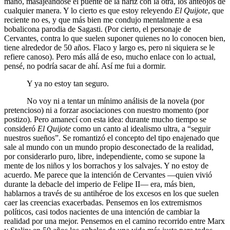
mano, masajeándose el puente de la nariz con la otra, los anteojos de
cualquier manera. Y lo cierto es que estoy releyendo
El Quijote
, que
reciente no es, y que más bien me condujo mentalmente a esa
bobalicona parodia de Sagasti. (Por cierto, el personaje de
Cervantes, contra lo que suelen suponer quienes no lo conocen bien,
tiene alrededor de 50 años. Flaco y largo es, pero ni siquiera se le
refiere canoso). Pero más allá de eso, mucho enlace con lo actual,
pensé, no podría sacar de ahí. Así me fui a dormir.
Y ya no estoy tan seguro.
No voy ni a tentar un mínimo análisis de la novela (por
pretencioso) ni a forzar asociaciones con nuestro momento (por
postizo). Pero amanecí con esta idea: durante mucho tiempo se
consideró
El Quijote
como un canto al idealismo ultra, a “seguir
nuestros sueños”. Se romantizó el concepto del tipo enajenado que
sale al mundo con un mundo propio desconectado de la realidad,
por considerarlo puro, libre, independiente, como se supone la
mente de los niños y los borrachos y los salvajes. Y no estoy de
acuerdo. Me parece que la intención de Cervantes —quien vivió
durante la debacle del imperio de Felipe II— era, más bien,
hablarnos a través de su antihéroe de los excesos en los que suelen
caer las creencias exacerbadas. Pensemos en los extremismos
políticos, casi todos nacientes de una intención de cambiar la
realidad por una mejor. Pensemos en el camino recorrido entre Marx