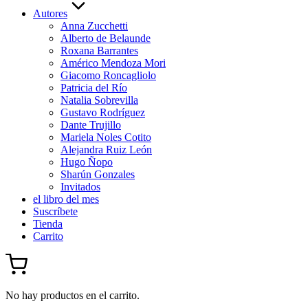
Autores
Anna Zucchetti
Alberto de Belaunde
Roxana Barrantes
Américo Mendoza Mori
Giacomo Roncagliolo
Patricia del Río
Natalia Sobrevilla
Gustavo Rodríguez
Dante Trujillo
Mariela Noles Cotito
Alejandra Ruiz León
Hugo Ñopo
Sharún Gonzales
Invitados
el libro del mes
Suscríbete
Tienda
Carrito
No hay productos en el carrito.