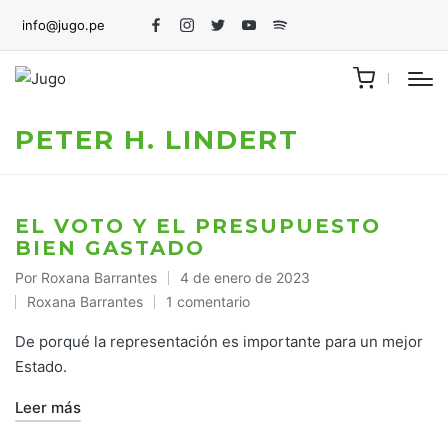
info@jugo.pe
Facebook
Instagram
Twitter
Youtube
Spotify
PETER H. LINDERT
EL VOTO Y EL PRESUPUESTO
BIEN GASTADO
Por
Roxana Barrantes
4 de enero de 2023
Publicado
Roxana Barrantes
1 comentario
por
Publicado
en
De porqué la representación es importante para un mejor
Estado.
Leer más