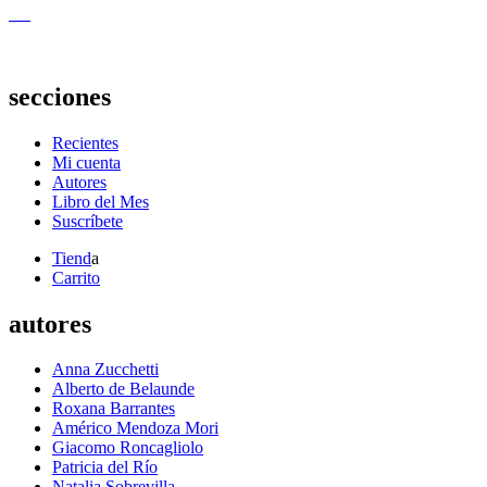
secciones
Recientes
Mi cuenta
Autores
Libro del Mes
Suscríbete
Tiend
a
Carrito
autores
Anna Zucchetti
Alberto de Belaunde
Roxana Barrantes
Américo Mendoza Mori
Giacomo Roncagliolo
Patricia del Río
Natalia Sobrevilla