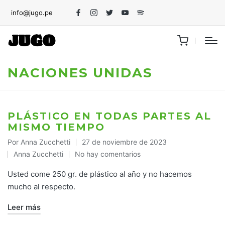
info@jugo.pe
Facebook
Instagram
Twitter
Youtube
Spotify
NACIONES UNIDAS
PLÁSTICO EN TODAS PARTES AL
MISMO TIEMPO
Por
Anna Zucchetti
27 de noviembre de 2023
Publicado
Anna Zucchetti
No hay comentarios
por
Publicado
en
Usted come 250 gr. de plástico al año y no hacemos
mucho al respecto.
Leer más