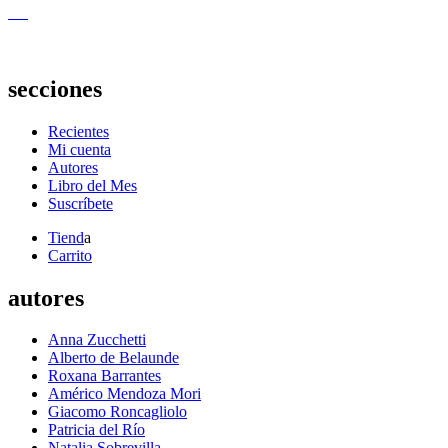
secciones
Recientes
Mi cuenta
Autores
Libro del Mes
Suscríbete
Tiend
a
Carrito
autores
Anna Zucchetti
Alberto de Belaunde
Roxana Barrantes
Américo Mendoza Mori
Giacomo Roncagliolo
Patricia del Río
Natalia Sobrevilla