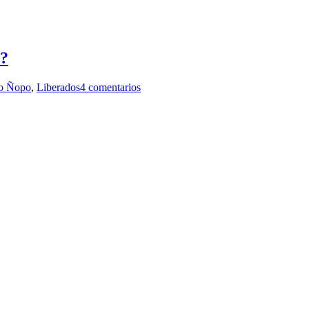
s?
o Ñopo
,
Liberados
4 comentarios