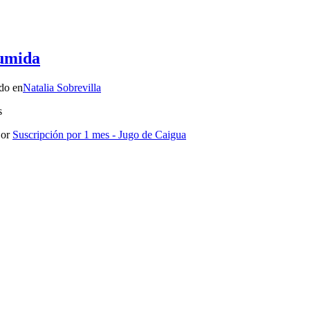
sumida
do en
Natalia Sobrevilla
s
or
Suscripción por 1 mes - Jugo de Caigua