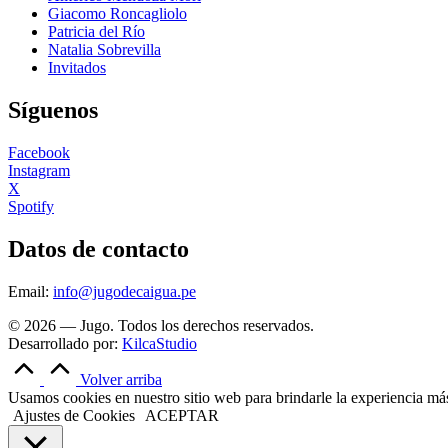
Giacomo Roncagliolo
Patricia del Río
Natalia Sobrevilla
Invitados
Síguenos
Facebook
Instagram
X
Spotify
Datos de contacto
Email:
info@jugodecaigua.pe
© 2026 — Jugo. Todos los derechos reservados.
Desarrollado por:
KilcaStudio
Volver arriba
Usamos cookies en nuestro sitio web para brindarle la experiencia más 
Ajustes de Cookies
ACEPTAR