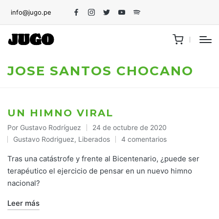
info@jugo.pe
Facebook
Instagram
Twitter
Youtube
Spotify
JOSE SANTOS CHOCANO
UN HIMNO VIRAL
Por
Gustavo Rodríguez
24 de octubre de 2020
Publicado
Gustavo Rodriguez
,
Liberados
4 comentarios
por
Publicado
en
Tras una catástrofe y frente al Bicentenario, ¿puede ser
terapéutico el ejercicio de pensar en un nuevo himno
nacional?
Leer más