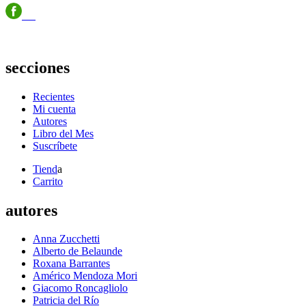
secciones
Recientes
Mi cuenta
Autores
Libro del Mes
Suscríbete
Tiend
a
Carrito
autores
Anna Zucchetti
Alberto de Belaunde
Roxana Barrantes
Américo Mendoza Mori
Giacomo Roncagliolo
Patricia del Río