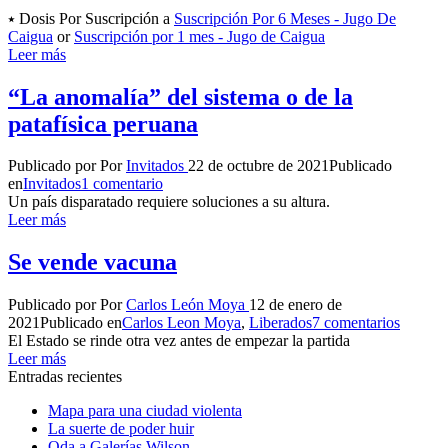
⭑ Dosis Por Suscripción a
Suscripción Por 6 Meses - Jugo De
Caigua
or
Suscripción por 1 mes - Jugo de Caigua
Leer más
“La anomalía” del sistema o de la
patafísica peruana
Publicado por
Por
Invitados
22 de octubre de 2021
Publicado
en
Invitados
1 comentario
Un país disparatado requiere soluciones a su altura.
Leer más
Se vende vacuna
Publicado por
Por
Carlos León Moya
12 de enero de
2021
Publicado en
Carlos Leon Moya
,
Liberados
7 comentarios
El Estado se rinde otra vez antes de empezar la partida
Leer más
Entradas recientes
Mapa para una ciudad violenta
La suerte de poder huir
Oda a Galerías Wilson