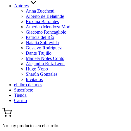
Autores
Anna Zucchetti
Alberto de Belaunde
Roxana Barrantes
Américo Mendoza Mori
Giacomo Roncagliolo
Patricia del Río
Natalia Sobrevilla
Gustavo Rodríguez
Dante Trujillo
Mariela Noles Cotito
Alejandra Ruiz León
Hugo Ñopo
Sharún Gonzales
Invitados
el libro del mes
Suscríbete
Tienda
Carrito
No hay productos en el carrito.