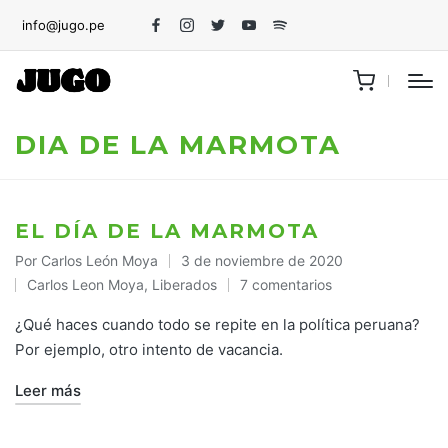
info@jugo.pe
Facebook
Instagram
Twitter
Youtube
Spotify
DIA DE LA MARMOTA
EL DÍA DE LA MARMOTA
Por
Carlos León Moya
3 de noviembre de 2020
Publicado
Carlos Leon Moya
,
Liberados
7 comentarios
por
Publicado
en
¿Qué haces cuando todo se repite en la política peruana?
Por ejemplo, otro intento de vacancia.
Leer más