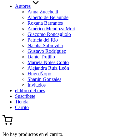
Autores
Anna Zucchetti
Alberto de Belaunde
Roxana Barrantes
Américo Mendoza Mori
Giacomo Roncagliolo
Patricia del Río
Natalia Sobrevilla
Gustavo Rodríguez
Dante Trujillo
Mariela Noles Cotito
Alejandra Ruiz León
Hugo Ñopo
Sharún Gonzales
Invitados
el libro del mes
Suscríbete
Tienda
Carrito
No hay productos en el carrito.