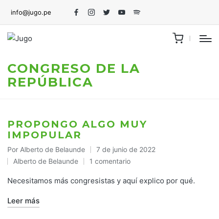
info@jugo.pe
Facebook
Instagram
Twitter
Youtube
Spotify
CONGRESO DE LA
REPÚBLICA
PROPONGO ALGO MUY
IMPOPULAR
Por
Alberto de Belaunde
7 de junio de 2022
Publicado
Alberto de Belaunde
1 comentario
por
Publicado
en
Necesitamos más congresistas y aquí explico por qué.
Leer más