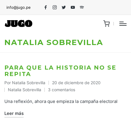
info@jugo.pe
Facebook
Instagram
Twitter
Youtube
Spotify
NATALIA SOBREVILLA
PARA QUE LA HISTORIA NO SE
REPITA
Por
Natalia Sobrevilla
20 de diciembre de 2020
Publicado
Natalia Sobrevilla
3 comentarios
por
Publicado
en
Una reflexión, ahora que empieza la campaña electoral
Leer más