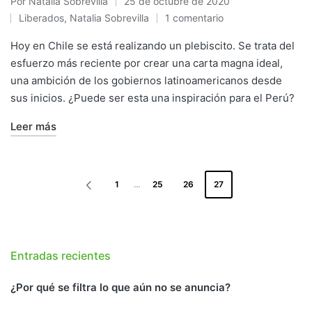
Por
Natalia Sobrevilla
25 de octubre de 2020
Publicado
Liberados
,
Natalia Sobrevilla
1 comentario
por
Publicado
en
Hoy en Chile se está realizando un plebiscito. Se trata del
esfuerzo más reciente por crear una carta magna ideal,
una ambición de los gobiernos latinoamericanos desde
sus inicios. ¿Puede ser esta una inspiración para el Perú?
Leer más
PAGINACIÓN
1
…
25
26
27
DE
PÁGINA
ANTERIOR
ENTRADAS
Entradas recientes
¿Por qué se filtra lo que aún no se anuncia?