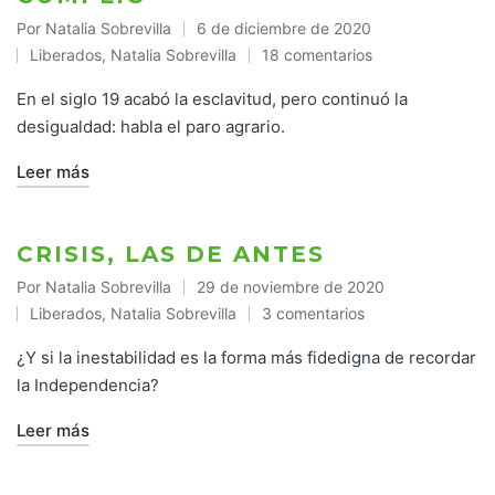
Por
Natalia Sobrevilla
6 de diciembre de 2020
Publicado
Liberados
,
Natalia Sobrevilla
18 comentarios
por
Publicado
en
En el siglo 19 acabó la esclavitud, pero continuó la
desigualdad: habla el paro agrario.
Leer más
CRISIS, LAS DE ANTES
Por
Natalia Sobrevilla
29 de noviembre de 2020
Publicado
Liberados
,
Natalia Sobrevilla
3 comentarios
por
Publicado
en
¿Y si la inestabilidad es la forma más fidedigna de recordar
la Independencia?
Leer más